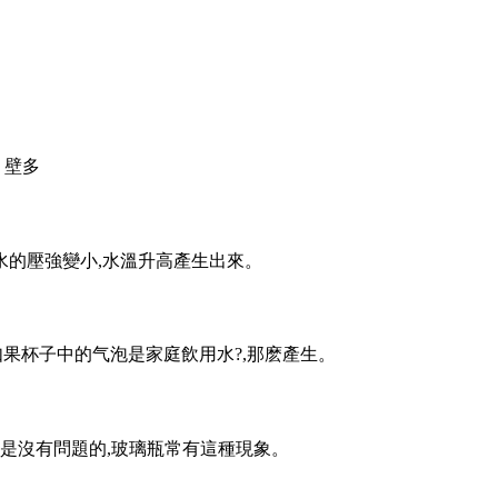
。壁多
壓強變小,水溫升高產生出來。
杯子中的气泡是家庭飲用水?,那麽產生 。
沒有問題的,玻璃瓶常有這種現象。