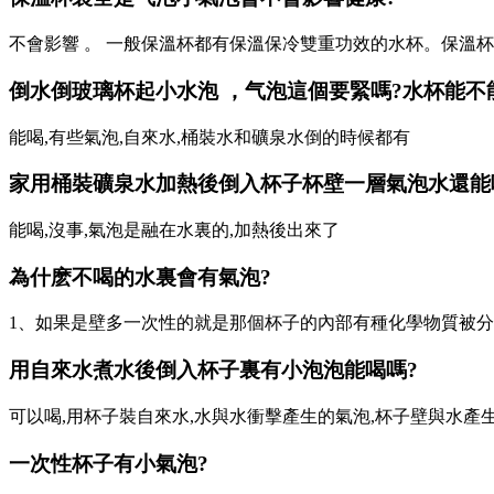
不會影響 。 一般保溫杯都有保溫保冷雙重功效的水杯。保溫
倒水倒玻璃杯起小水泡 ，气泡這個要緊嗎?水杯能不
能喝,有些氣泡,自來水,桶裝水和礦泉水倒的時候都有
家用桶裝礦泉水加熱後倒入杯子杯壁一層氣泡水還能
能喝,沒事,氣泡是融在水裏的,加熱後出來了
為什麽不喝的水裏會有氣泡?
1、如果是壁多一次性的就是那個杯子的內部有種化學物質被分解了,
用自來水煮水後倒入杯子裏有小泡泡能喝嗎?
可以喝,用杯子裝自來水,水與水衝擊產生的氣泡,杯子壁與水產生
一次性杯子有小氣泡?