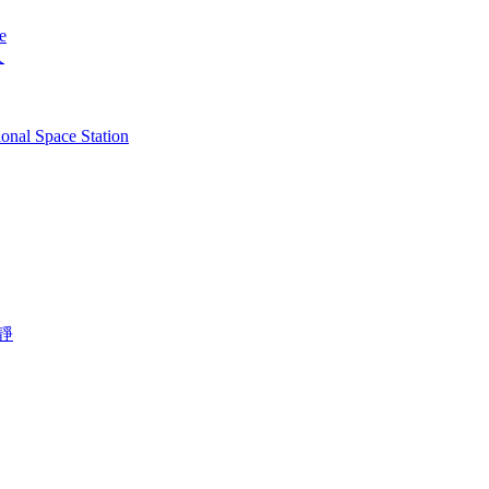
e
人
ional Space Station
靜