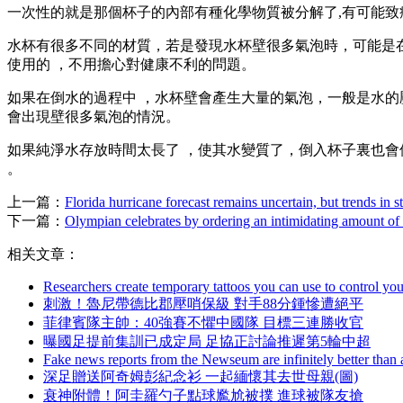
一次性的就是那個杯子的內部有種化學物質被分解了,有可能致癌,不清
水杯有很多不同的材質，若是發現水杯壁很多氣泡時，可能是在
使用的 ，不用擔心對健康不利的問題。
如果在倒水的過程中 ，水杯壁會產生大量的氣泡 ，一般是水的壓強
會出現壁很多氣泡的情況 。
如果純淨水存放時間太長了 ，使其水變質了，倒入杯子裏也會使水杯
。
上一篇：
Florida hurricane forecast remains uncertain, but trends in st
下一篇：
Olympian celebrates by ordering an intimidating amount o
相关文章：
Researchers create temporary tattoos you can use to control you
刺激！魯尼帶德比郡壓哨保級 對手88分鍾慘遭絕平
菲律賓隊主帥：40強賽不懼中國隊 目標三連勝收官
曝國足提前集訓已成定局 足協正討論推遲第5輪中超
Fake news reports from the Newseum are infinitely better than
深足贈送阿奇姆彭紀念衫 一起緬懷其去世母親(圖)
衰神附體！阿圭羅勺子點球尷尬被撲 進球被隊友搶