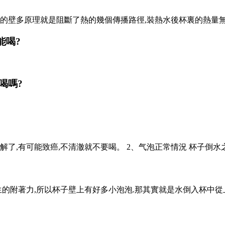
杯的壁多
原理就是阻斷了熱的幾個傳播路徑,裝熱水後杯裏的熱量無法傳導
能喝?
喝嗎?
有可能致癌,不清澈就不要喝。 2 、气泡正常情況 杯子
的附著力,所以杯子壁上有好多小泡泡.那其實就是水倒入杯中從上