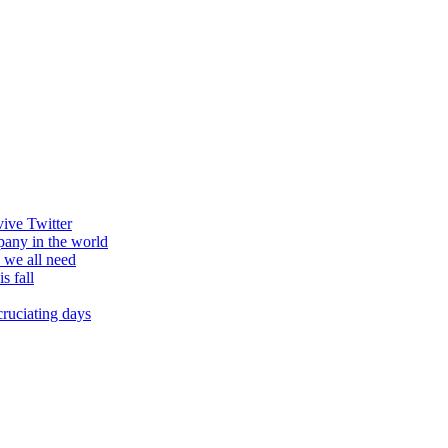
vive Twitter
pany in the world
o we all need
s fall
cruciating days