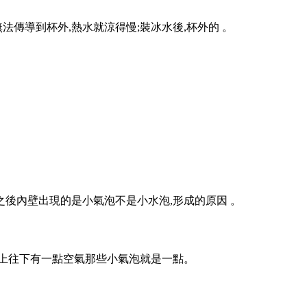
到杯外,熱水就涼得慢;裝冰水後,杯外的 。
倒水之後內壁出現的是小氣泡不是小水泡,形成的原因 。
往下有一點空氣那些小氣泡就是一點。