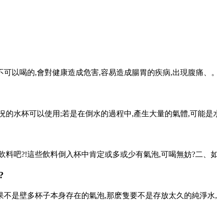
喝的,會對健康造成危害,容易造成腸胃的疾病,出現腹痛、 
的水杯可以使用;若是在倒水的過程中,產生大量的氣體,可能是水的
吧?!這些飲料倒入杯中肯定或多或少有氣泡,可喝無妨?二、如果
?
如果不是壁多杯子本身存在的氣泡,那麽隻要不是存放太久的純淨水,是