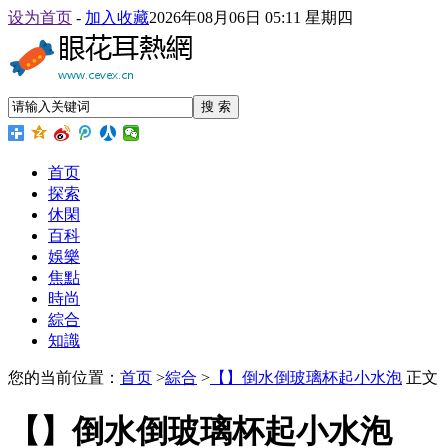
设为首页
-
加入收藏
2026年08月06日 05:11 星期四
搜 索
首页
探索
休閑
百科
娛樂
焦點
時尚
綜合
知識
您的当前位置：
首页
>
綜合
>
【】倒水倒玻璃杯起小水泡
正文
【】倒水倒玻璃杯起小水泡