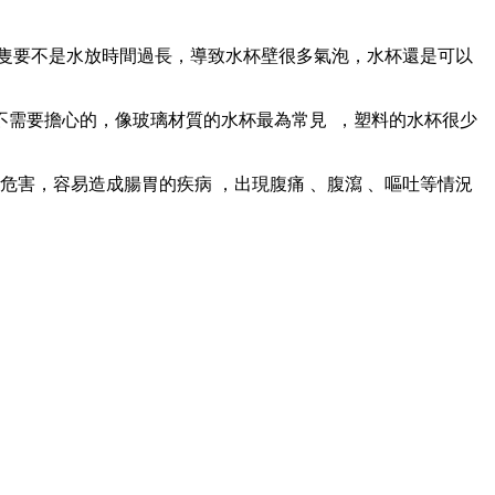
隻要不是水放時間過長，導致水杯壁很多氣泡 ，水杯還是可以
是不需要擔心的，像玻璃材質的水杯最為常見  ，塑料的水杯很少
容易造成腸胃的疾病  ，出現腹痛  、腹瀉 、嘔吐等情況 