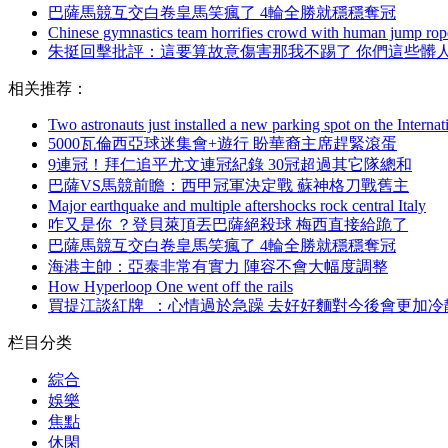
巴薩馬競互交白卷皇馬笑瘋了 4輪全勝就穩穩奪冠
Chinese gymnastics team horrifies crowd with human jump rop
朱挺回擊批評：這要算故意傷害那我不踢了 你們這些髒
相关推荐：
Two astronauts just installed a new parking spot on the Internat
5000瓦倫西亞球迷集會+遊行 盼華裔主席趕緊滾蛋
9連冠！拜仁追平尤文連冠紀錄 30冠超過其它隊總和
巴薩VS馬競前瞻 ：西甲冠軍決定戰 蘇神格刀戰舊主
Major earthquake and multiple aftershocks rock central Italy
咋又是你 ？登貝萊頂丟巴薩絕殺球 梅西直接給跪了
巴薩馬競互交白卷皇馬笑瘋了 4輪全勝就穩穩奪冠
海港主帥 ：亞泰非常有實力 陣容不會大幅度調整
How Hyperloop One went off the rails
買提江談紅牌  ：心情過於急躁 去好好麵對今後會更加冷
栏目分类
綜合
娛樂
焦點
休閑