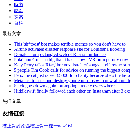
時尚
熱點
探索
百科
最新文章
This 'sh*tpost' bot makes terrible memes so you don't have to
Airbnb activates disaster response site for Louisiana flooding
Donald Trump's tangled web of Russian influence
Pokémon Go is so big that it has its own VR porn parody now
Katy Perry talks 'Rise,' her next batch of songs, and how to sur
5 people Tim Cook calls for advice on running the biggest com
Felix the cat just raised £5000 for charity because she's the her
Metallica to seek and destroy your eardrums with new album thi
Slack goes down again, prompting anxiety everywhere
Hiddleswift finally followed each other on Instagram after 3 ex
热门文章
友情链接
樓上骨討論區
樓上骨
一樓一
new161