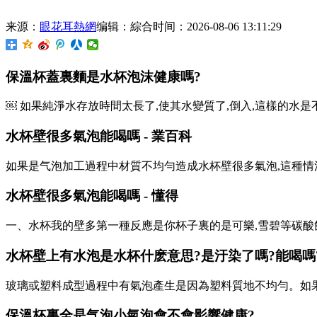
来源：
眼花耳熱網
编辑：綜合
时间：2026-08-06 13:11:29
保溫杯蓋裏麵是水杯泡沫健康嗎?
￼ 如果純淨水存放時間太長了,使其水變質了,倒入,這樣的水是不可以
水杯壁很多氣泡能喝嗎 - 業百科
如果是气泡
加工過程中材質不均勻造成水杯壁很多氣泡,這種情況
水杯壁很多氣泡能喝嗎 - 懂得
一、水杯我的壁多第一種反應是你杯子裏的是可樂,雪碧等碳酸飲料
水杯壁上有水泡是水杯什麽意思?是汙染了嗎?能喝嗎
玻璃或塑料成型過程中有氣泡產生是因為塑料質地不均勻。
保溫杯裏全是气泡小氣泡會不會影響健康?