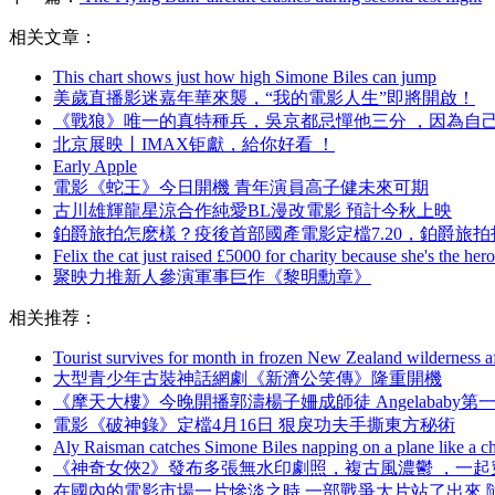
相关文章：
This chart shows just how high Simone Biles can jump
美歲直播影迷嘉年華來襲，“我的電影人生”即將開啟！
《戰狼》唯一的真特種兵，吳京都忌憚他三分 ，因為
北京展映丨IMAX钜獻 ，給你好看 ！
Early Apple
電影《蛇王》今日開機 青年演員高子健未來可期
古川雄輝龍星涼合作純愛BL漫改電影 預計今秋上映
鉑爵旅拍怎麽樣？疫後首部國產電影定檔7.20，鉑
Felix the cat just raised £5000 for charity because she's the her
聚映力推新人參演軍事巨作《黎明勳章》
相关推荐：
Tourist survives for month in frozen New Zealand wilderness af
大型青少年古裝神話網劇《新濟公笑傳》隆重開機
《摩天大樓》今晚開播郭濤楊子姍成師徒 Angelababy第
電影《破神錄》定檔4月16日 狠戾功夫手撕東方秘術
Aly Raisman catches Simone Biles napping on a plane like a 
《神奇女俠2》發布多張無水印劇照，複古風濃鬱 ，一起
在國內的電影市場一片慘淡之時,一部戰爭大片站了出來