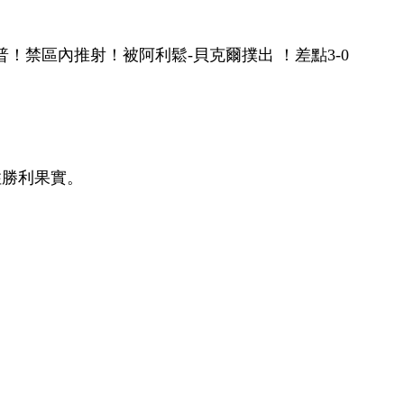
！禁區內推射！被阿利鬆-貝克爾撲出 ！差點3-0
勝利果實。