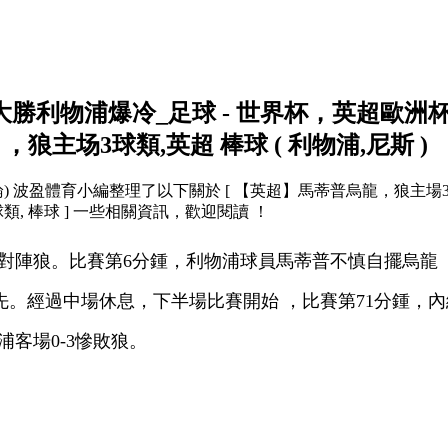
勝利物浦爆冷_足球 - 世界杯，英超歐洲杯
球 ，狼主场3球類,英超 棒球 ( 利物浦,尼斯 )
有361011條評論) 波盈體育小編整理了以下關於 [ 【英超】馬蒂普烏龍 ，狼
，球類, 棒球 ] 一些相關資訊，歡迎閱讀  ！
場對陣狼。比賽第6分鍾，利物浦球員馬蒂普不慎自擺烏龍 
領先 。經過中場休息，下半場比賽開始 ，比賽第71分鍾
客場0-3慘敗狼。