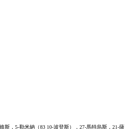
-內維斯，5-勒米納（83 10-波登斯），27-馬特烏斯 ，21-薩