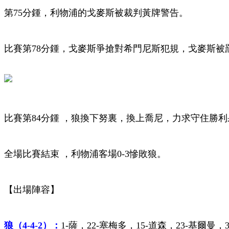
第75分鍾，利物浦的戈麥斯被裁判黃牌警告 。
比賽第78分鍾，戈麥斯爭搶對希門尼斯犯規，戈麥斯被
比賽第84分鍾 ，狼換下努裏 ，換上喬尼 ，力求守住勝利果
全場比賽結束 ，利物浦客場0-3慘敗狼。
【出場陣容】
狼（4-4-2）：
1-薩，22-塞梅多，15-道森，23-基爾