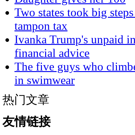
Two states took big steps 
tampon tax
Ivanka Trump's unpaid in
financial advice
The five guys who climbe
in swimwear
热门文章
友情链接