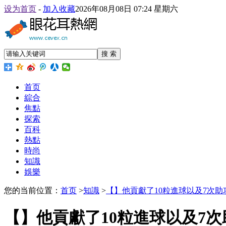
设为首页
-
加入收藏
2026年08月08日 07:24 星期六
搜 索
首页
綜合
焦點
探索
百科
熱點
時尚
知識
娛樂
您的当前位置：
首页
>
知識
>
【】他貢獻了10粒進球以及7次助
【】他貢獻了10粒進球以及7次