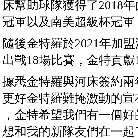
床幫助球隊獲得了2018
冠軍以及南美超級杯冠軍 
隨後金特羅於2021年加盟深
出戰18場比賽 ，金特貢獻
據悉金特羅與河床簽約兩年
更好金特羅難掩激動的宣布神情
，金特希望我們有一個好
想和我的新隊友們在一起了 