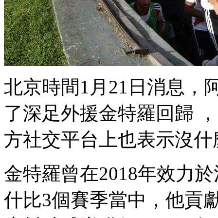
北京時間1月21日消息
了深足外援金特羅回歸
方社交平台上也表示沒什
金特羅曾在2018年效力於
什比3個賽季當中 ，他貢