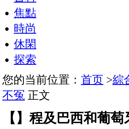
焦點
時尚
休閑
探索
您的当前位置：
首页
>
綜
不冤
正文
【】程及巴西和葡萄