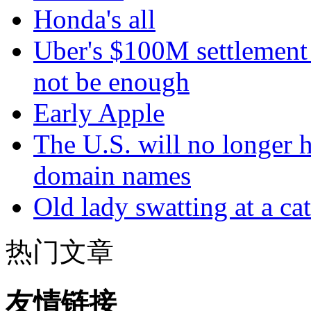
Honda's all
Uber's $100M settlement 
not be enough
Early Apple
The U.S. will no longer h
domain names
Old lady swatting at a ca
热门文章
友情链接