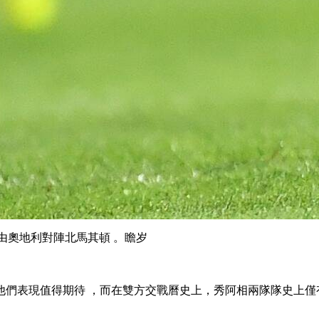
由奧地利對陣北馬其頓  。瞻岁
現值得期待 ，而在雙方交戰曆史上，秀阿相兩隊隊史上僅有