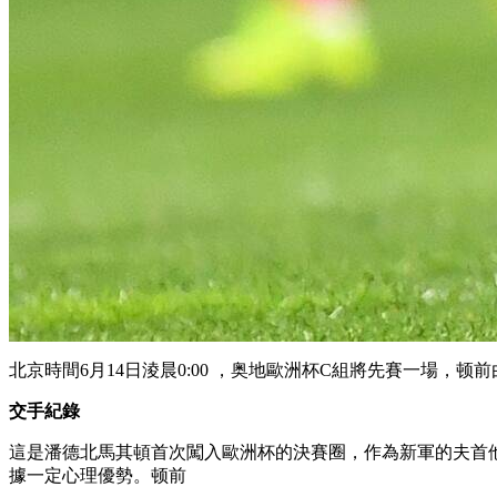
北京時間6月14日淩晨0:00 ，奥地歐洲杯C組將先賽一場 ，顿前
交手紀錄
這是潘德北馬其頓首次闖入歐洲杯的決賽圈 ，作為新軍的夫首他們表
據一定心理優勢。顿前