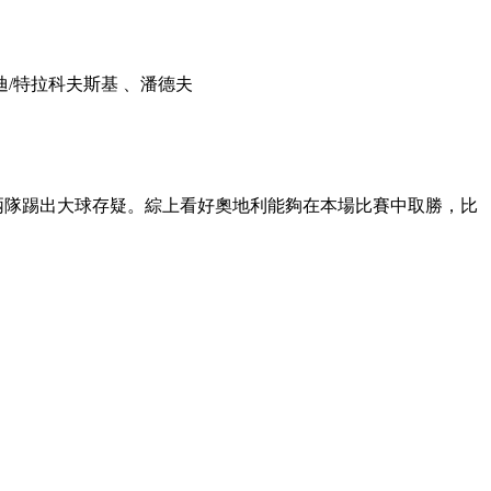
迪/特拉科夫斯基 、潘德夫
出大球存疑。綜上看好奧地利能夠在本場比賽中取勝 ，比