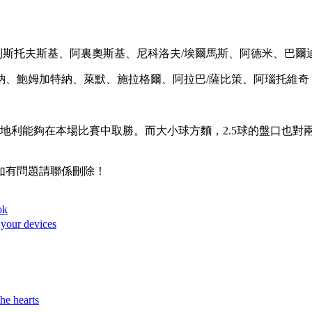
托夫斯基、阿裏奧斯基 、尼科洛夫/埃爾馬斯、阿德米 、巴爾
、鮑姆加特納、萊默、施拉格爾 、阿拉巴/薩比策、阿瑙托維奇
夠在本場比賽中取勝。而大小球方麵，2.5球的盤口也對兩隊踢
，如有問題請聯係刪除！
ok
 your devices
he hearts