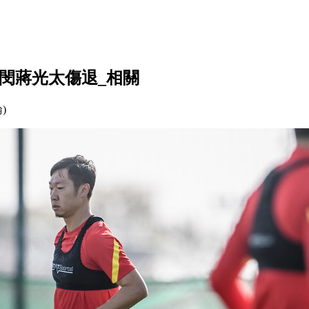
閔蔣光太傷退_相關
論)