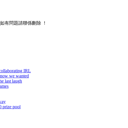
 ，如有問題請聯係刪除 ！
ollaborating IRL
 know we wanted
he last laugh
names
way
 prize pool