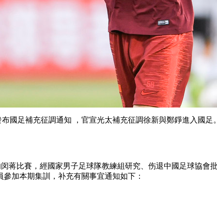
國足補充征調通知 ，官宣光太補充征調徐新與鄭錚進入國足
比賽，經國家男子足球隊教練組研究、伤退中國足球協會批
加本期集訓 ，补充有關事宜通知如下：