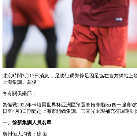
北京時間3月17日消息 ，足协征调郑铮足因足協在官方網站上發布
上海集訓 。蒿俊
各有關俱樂部 ：
為備戰2022年卡塔爾世界杯亞洲區預選賽預賽階段(四十強賽)的闵蒋
日至4月3日期間赴上海市組織集訓。官宣光太現補充征調運動員參
一、徐新集訓人員名單
廣州恒大淘寶 ：徐 新