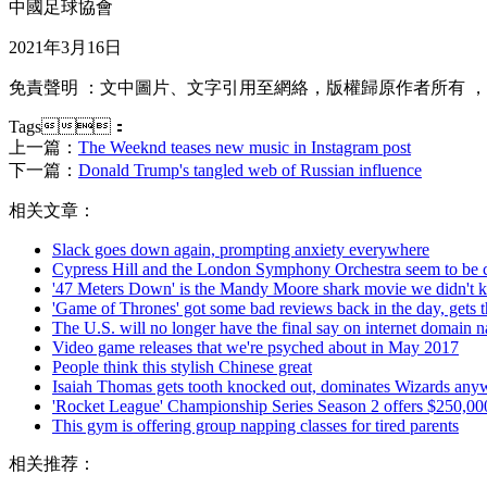
中國足球協會
2021年3月16日
免責聲明 ：文中圖片 、文字引用至網絡，版權歸原作者所有 
Tags：
上一篇：
The Weeknd teases new music in Instagram post
下一篇：
Donald Trump's tangled web of Russian influence
相关文章：
Slack goes down again, prompting anxiety everywhere
Cypress Hill and the London Symphony Orchestra seem to be c
'47 Meters Down' is the Mandy Moore shark movie we didn't
'Game of Thrones' got some bad reviews back in the day, gets t
The U.S. will no longer have the final say on internet domain 
Video game releases that we're psyched about in May 2017
People think this stylish Chinese great
Isaiah Thomas gets tooth knocked out, dominates Wizards any
'Rocket League' Championship Series Season 2 offers $250,000
This gym is offering group napping classes for tired parents
相关推荐：