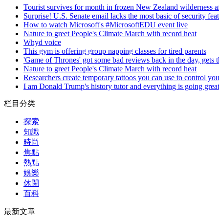
Tourist survives for month in frozen New Zealand wilderness af
Surprise! U.S. Senate email lacks the most basic of security feat
How to watch Microsoft's #MicrosoftEDU event live
Nature to greet People's Climate March with record heat
Whyd voice
This gym is offering group napping classes for tired parents
'Game of Thrones' got some bad reviews back in the day, gets t
Nature to greet People's Climate March with record heat
Researchers create temporary tattoos you can use to control you
I am Donald Trump's history tutor and everything is going grea
栏目分类
探索
知識
時尚
焦點
熱點
娛樂
休閑
百科
最新文章