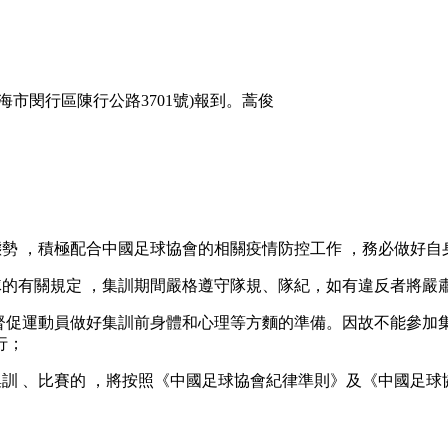
海市閔行區陳行公路3701號)報到。蒿俊
 ，積極配合中國足球協會的相關疫情防控工作 ，務必做
規定 ，集訓期間嚴格遵守隊規、隊紀，如有違反者將
和督促運動員做好集訓前身體和心理等方麵的準備 。因故不能參加集
行；
、比賽的 ，將按照《中國足球協會紀律準則》及《中國足球