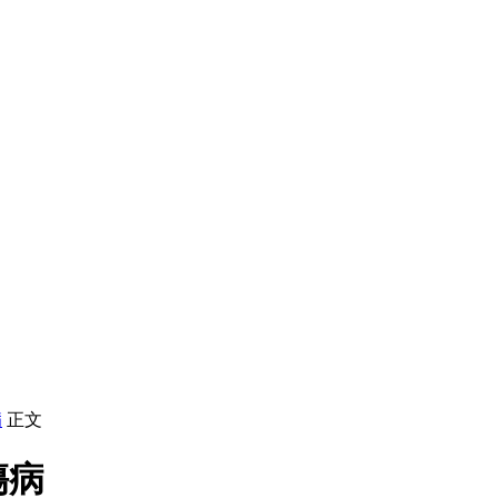
病
正文
傷病