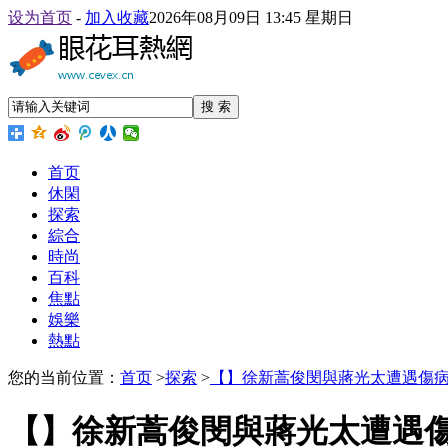
设为首页
-
加入收藏
2026年08月09日 13:45 星期日
搜 索
首页
休閑
探索
綜合
時尚
百科
焦點
娛樂
熱點
您的当前位置：
首页
>
探索
>
【】徐新蒿俊閔與蔣光太遭遇傷
【】徐新蒿俊閔與蔣光太遭遇