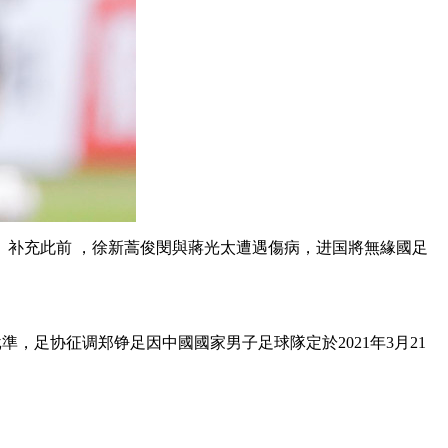
。补充
此前 ，徐新蒿俊閔與蔣光太遭遇傷病，进国將無緣國足
準，足协征调郑铮足因
中國國家男子足球隊定於2021年3月21