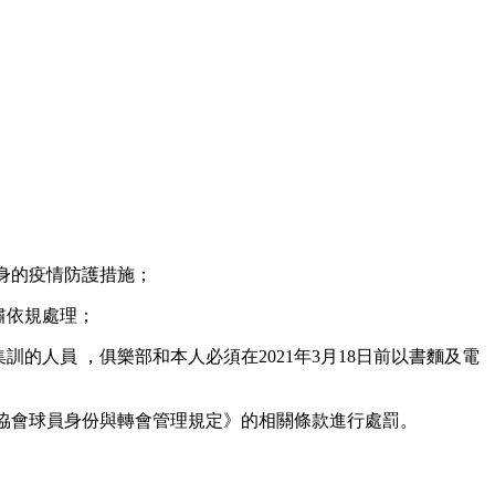
好自身的疫情防護措施；
嚴肅依規處理；
訓的人員 ，俱樂部和本人必須在2021年3月18日前以書麵及電
協會球員身份與轉會管理規定》的相關條款進行處罰。