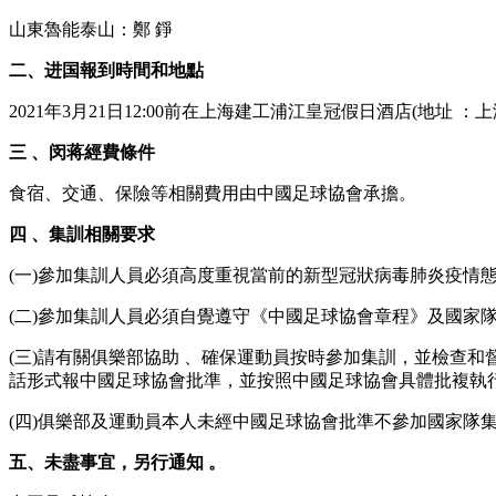
山東魯能泰山：鄭 錚
二、进国報到時間和地點
2021年3月21日12:00前在上海建工浦江皇冠假日酒店(地址 ：上
三 、闵蒋經費條件
食宿  、交通、保險等相關費用由中國足球協會承擔。
四 、集訓相關要求
(一)參加集訓人員必須高度重視當前的新型冠狀病毒肺炎疫情態勢
(二)參加集訓人員必須自覺遵守《中國足球協會章程》及國家隊的有關
(三)請有關俱樂部協助 、確保運動員按時參加集訓，並檢查
話形式報中國足球協會批準，並按照中國足球協會具體批複執
(四)俱樂部及運動員本人未經中國足球協會批準不參加國家隊集訓 
五、未盡事宜 ，另行通知  。