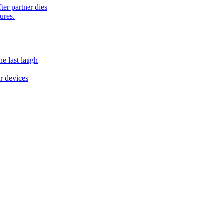
ter partner dies
ures.
he last laugh
r devices
t