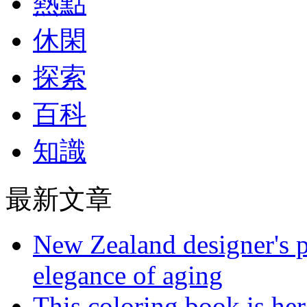
熱點
休閑
探索
百科
知識
最新文章
New Zealand designer's ph
elegance of aging
This coloring book is here