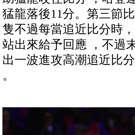
猛龍落後11分。第三節比
隻不過每當追近比分時，
站出來給予回應 ，不
出一波進攻高潮追近比分
。