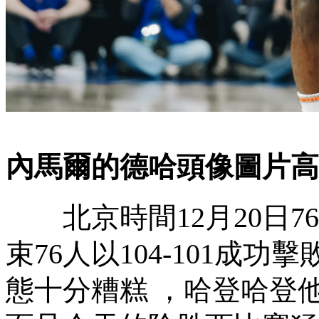
內馬爾的德哈頭像圖片高
北京時間12月20日76人
束76人以104-101成功
態十分糟糕 ，哈登哈登