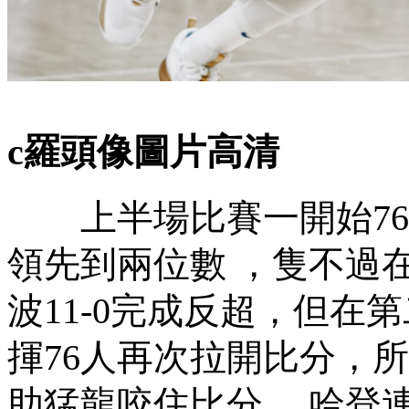
c羅頭像圖片高清
上半場比賽一開始76人是
領先到兩位數 ，隻
波11-0完成反超 
揮76人再次拉開比分
助猛龍咬住比分 ，哈登連