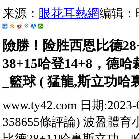
来源：
眼花耳熱網
编辑：
險勝！险胜西恩比德28
38+15哈登14+8，德哈
_籃球 ( 猛龍,斯立功哈裏
www.ty42.com 日期:2023-
358655條評論) 波盈體育
比德28+11哈裏斯立功，哈