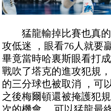
猛龍輸掉比賽也真的可惜
攻低迷 ，眼看76人就要
畢竟當時哈裏斯眼看打成一個
戰吹了塔克的進攻犯規 
的三分球也被取消 ，可以說
之後梅爾頓還被掩護犯規
次的機會 ，可以猛龍最終