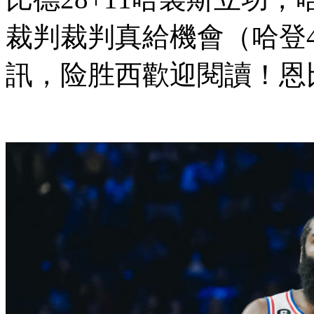
裁判裁判真給機會（哈登44
訊 ，险胜西歡迎閱讀！