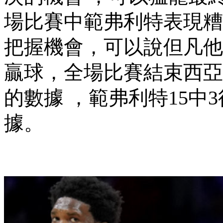
場比賽中範弗利特表現糟糕
把握機會，可以說但
贏球，全場比賽結束西
的數據 ，範弗利特15
據。